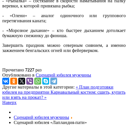
- «Рыбалка» – состязание в скорости наматывания на палку
веревки, к которой привязана рыбка;
- «Олени» – аналог одиночного или группового
перетягивания каната;
- «Морозное дыхание» – кто быстрее дыханием дотолкает
бумажную снежинку до финиша.
Завершить праздник можно северным сиянием, а именно
зажжением бенгальских огней или фейерверком.
Прочитано
7227
раз
Опубликовано в
Сценарий юбилея мужчины
Другие материалы в этой категории:
« План подготовки
юбилея на предприятии
Карнавальный костюм: сшить, купить
или взять на прокат? »
Наверх
Сценарий юбилея мужчины
Сценарий юбилея «Лапландия-пати»