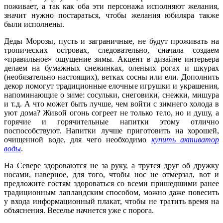
поживает, а так как оба эти персонажа исполняют желания,
значит нужно постараться, чтобы желания юбиляра также
были исполнены.
Деды Морозы, пусть и заграничные, не будут проживать на
тропических островах, следовательно, сначала создаем
«правильное» ощущение зимы. Акцент в дизайне интерьера
делаем на бумажных снежинках, оленьих рогах и шкурах
(необязательно настоящих), ветках сосны или ели. Дополнить
декор помогут традиционные елочные игрушки и украшения,
напоминающие о зиме: сосульки, снеговики, снежки, мишура
и т.д. А что может быть лучше, чем войти с зимнего холода в
уют дома? Живой огонь согреет не только тело, но и душу, а
горячие и горячительные напитки этому отлично
поспособствуют. Напитки лучше приготовить на хорошей,
очищенной воде, для чего необходимо
купить активатор
воды
.
На Севере здороваются не за руку, а трутся друг об дружку
носами, наверное, для того, чтобы нос не отмерзал, вот и
предложите гостям здороваться со всеми пришедшими ранее
традиционным лапландским способом, можно даже повесить
у входа информационный плакат, чтобы не тратить время на
объяснения. Веселье начнется уже с порога.