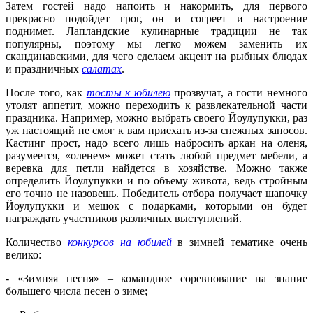
Затем гостей надо напоить и накормить, для первого
прекрасно подойдет грог, он и согреет и настроение
поднимет. Лапландские кулинарные традиции не так
популярны, поэтому мы легко можем заменить их
скандинавскими, для чего сделаем акцент на рыбных блюдах
и праздничных
салатах
.
После того, как
тосты к юбилею
прозвучат, а гости немного
утолят аппетит, можно переходить к развлекательной части
праздника. Например, можно выбрать своего Йоулупукки, раз
уж настоящий не смог к вам приехать из-за снежных заносов.
Кастинг прост, надо всего лишь набросить аркан на оленя,
разумеется, «оленем» может стать любой предмет мебели, а
веревка для петли найдется в хозяйстве. Можно также
определить Йоулупукки и по объему живота, ведь стройным
его точно не назовешь. Победитель отбора получает шапочку
Йоулупукки и мешок с подарками, которыми он будет
награждать участников различных выступлений.
Количество
конкурсов на юбилей
в зимней тематике очень
велико:
- «Зимняя песня» – командное соревнование на знание
большего числа песен о зиме;