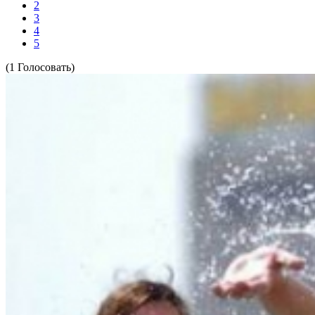
2
3
4
5
(1 Голосовать)