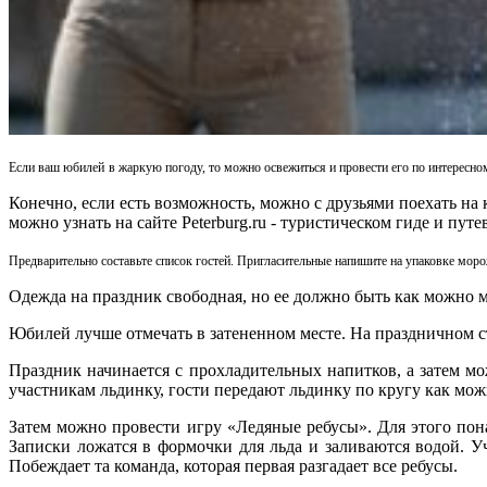
Если ваш юбилей
в жаркую погоду, то можно освежиться и провести его по интересн
Конечно, если есть возможность, можно с друзьями поехать на
можно узнать на сайте Peterburg.ru - туристическом гиде и пу
Предварительно составьте список гостей. Пригласительные напишите на упаковке мор
Одежда на праздник свободная, но ее должно быть как можно
Юбилей лучше отмечать в затененном месте. На праздничном с
Праздник начинается с прохладительных напитков, а затем 
участникам льдинку, гости передают льдинку по кругу как можн
Затем можно провести игру «Ледяные ребусы».
Для этого пон
Записки ложатся в формочки для льда и заливаются водой. У
Побеждает та команда, которая первая разгадает все ребусы.