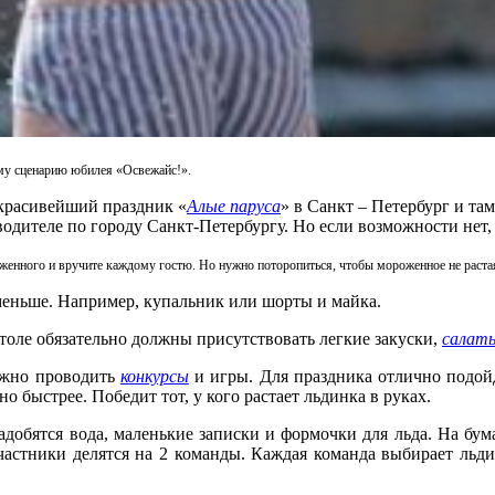
ому сценарию юбилея «Освежайс!».
 красивейший праздник «
Алые паруса
» в Санкт – Петербург и та
теводителе по городу Санкт-Петербургу. Но если возможности не
оженного и вручите каждому гостю. Но нужно поторопиться, чтобы мороженное не раста
 меньше. Например, купальник
или шорты и майка.
толе обязательно должны присутствовать легкие закуски,
салат
можно проводить
конкурсы
и игры. Для праздника отлично подойд
о быстрее. Победит тот, у кого растает льдинка в руках.
адобятся вода, маленькие записки и формочки для льда. На бу
частники делятся
на 2 команды. Каждая команда выбирает льдин