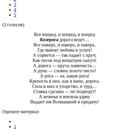
3
4
5
(3 голосов)
Все вперед, и вперед, и вперед
Козерога
дорога ведет…
Все наверх, и наверх, и наверх,
Где маячат любовь и успех!
А сорвется — так падает с круч:
Как песок под копытцем сыпуч!
А дорога — крута, камениста…
А руно — словно золото чисто!
А рога — ах, какие рога!
Крепость в них, как в вине, дорога.
Сила в них и упорство, и труд…
Ставка сделана — не подведут!
А везенье и вензель-удачу
Выдает им Всевышний в придачу!
Оцените материал
1