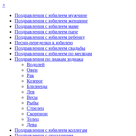
×
Поздравления с юбилеем мужчине
Поздравления с юбилеем женщине
Поздравления с юбилеем маме
Поздравления с юбилеем папе
Поздравления с юбилеем ребенку
Песни-переделки к юбилею
Поздравления с юбилеем свадьбы
Поздравления с юбилеем по месяцам
Поздравления по знакам зодиака
Водолей
Овен
Рак
Козерог
Близнецы
Лев
Весы
Рыбы
Стрелец
Скорпион
Телец
Дева
Поздравления с юбилеем коллегам
Поздравления с опозданием