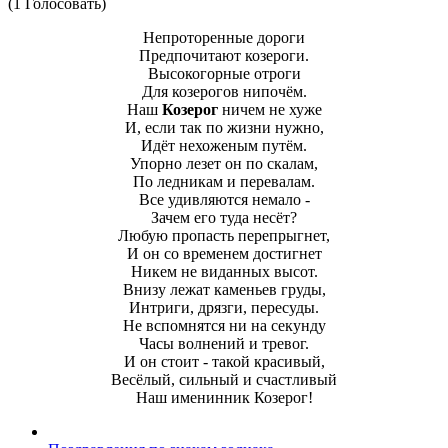
(1 Голосовать)
Непроторенные дороги
Предпочитают козероги.
Высокогорные отроги
Для козерогов нипочём.
Наш
Козерог
ничем не хуже
И, если так по жизни нужно,
Идёт нехоженым путём.
Упорно лезет он по скалам,
По ледникам и перевалам.
Все удивляются немало -
Зачем его туда несёт?
Любую пропасть перепрыгнет,
И он со временем достигнет
Никем не виданных высот.
Внизу лежат каменьев груды,
Интриги, дрязги, пересуды.
Не вспомнятся ни на секунду
Часы волнений и тревог.
И он стоит - такой красивый,
Весёлый, сильный и счастливый
Наш именинник Козерог!