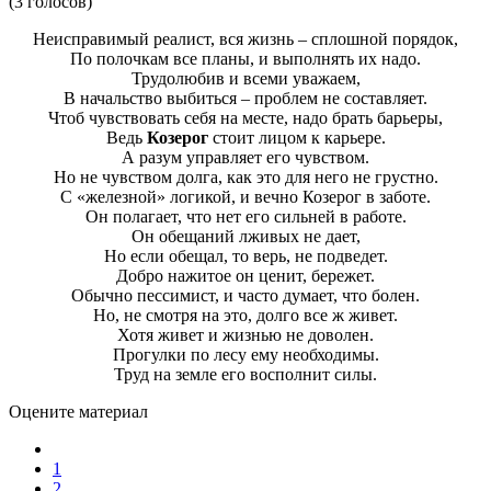
(3 голосов)
Неисправимый реалист, вся жизнь – сплошной порядок,
По полочкам все планы, и выполнять их надо.
Трудолюбив и всеми уважаем,
В начальство выбиться – проблем не составляет.
Чтоб чувствовать себя на месте, надо брать барьеры,
Ведь
Козерог
стоит лицом к карьере.
А разум управляет его чувством.
Но не чувством долга, как это для него не грустно.
С «железной» логикой, и вечно Козерог в заботе.
Он полагает, что нет его сильней в работе.
Он обещаний лживых не дает,
Но если обещал, то верь, не подведет.
Добро нажитое он ценит, бережет.
Обычно пессимист, и часто думает, что болен.
Но, не смотря на это, долго все ж живет.
Хотя живет и жизнью не доволен.
Прогулки по лесу ему необходимы.
Труд на земле его восполнит силы.
Оцените материал
1
2