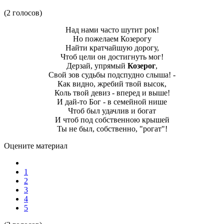
(2 голосов)
Над нами часто шутит рок!
Но пожелаем Козерогу
Найти кратчайшую дорогу,
Чтоб цели он достигнуть мог!
Дерзай, упрямый
Козерог
,
Свой зов судьбы подспудно слыша! -
Как видно, жребий твой высок,
Коль твой девиз - вперед и выше!
И дай-то Бог - в семейной нише
Чтоб был удачлив и богат
И чтоб под собственною крышей
Ты не был, собственно, "рогат"!
Оцените материал
1
2
3
4
5