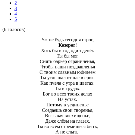
2
3
4
5
(6 голосов)
Уж не будь сегодня строг,
Козерог
!
Хоть бы в год один денёк
Ты бы мог
Снять барьер ограниченья,
Чтобы наши поздравленья
С твоим славным юбилеем
Ты услышал от нас в срок.
Как пчела с утра в цветах,
Ты в трудах.
Бог во всех твоих делах
На устах.
Потому в уединенье
Создаешь свои творенья,
Вызывая восхищенье,
Даже слёзы на глазах.
Ты во всём стремишься быть,
А не слыть.