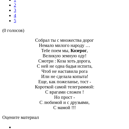
2
3
4
5
(0 голосов)
Собрал ты с множества дорог
Немало милого народу …
Тебе поем мы,
Козерог
,
Великую земную оду!
Смотри : Коза хоть дорога,
С ней не одна бадья испита,
Чтоб не наставила рога
Или не сделала копыта!
Еще, как пожеланье, тост -
Короткой самой телеграммой:
С врагами сложен !
Но прост -
С любимой и с друзьями,
С мамой !!!
Оцените материал