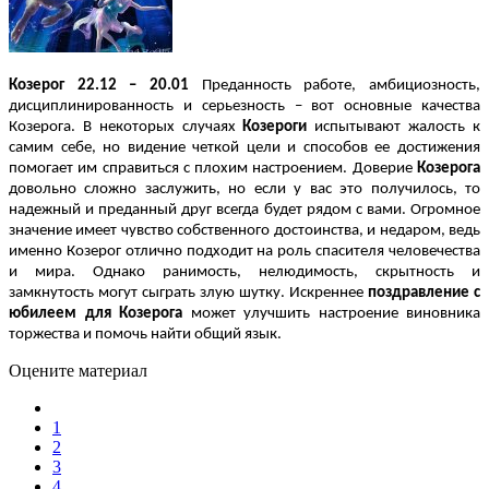
Козерог 22.12 – 20.01
Преданность работе, амбициозность,
дисциплинированность и серьезность – вот основные качества
Козерога. В некоторых случаях
Козероги
испытывают жалость к
самим себе, но видение четкой цели и способов ее достижения
помогает им справиться с плохим настроением. Доверие
Козерога
довольно сложно заслужить, но если у вас это получилось, то
надежный и преданный друг всегда будет рядом с вами. Огромное
значение имеет чувство собственного достоинства, и недаром, ведь
именно Козерог отлично подходит на роль спасителя человечества
и мира. Однако ранимость, нелюдимость, скрытность и
замкнутость могут сыграть злую шутку. Искреннее
поздравление с
юбилеем для Козерога
может улучшить настроение виновника
торжества и помочь найти общий язык.
Оцените материал
1
2
3
4