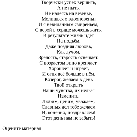
Творчески успех вершить,
А не ныть.
Не надеясь на везенье,
Молишься о вдохновеньи
И с невиданным смиреньем,
С верой в сердце можешь жить.
В результате жизнь идёт
На подъём.
Даже поздняя любовь,
Как лучом,
Зрелость, старость освещает.
С возрастом вино крепчает,
Хорошеет и играет,
И огня всё больше в нём.
Козерог, желаем в день
Твой открыть
Наши чувства, их нельзя
Изменить.
Любим, ценим, уважаем,
Славных дел тебе желаем
И, конечно, поздравляем!
Этот день нам не забыть!
Оцените материал