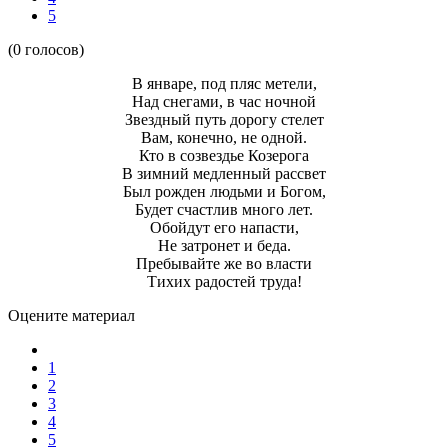
5
(0 голосов)
В январе, под пляс метели,
Над снегами, в час ночной
Звездный путь дорогу стелет
Вам, конечно, не одной.
Кто в созвездье Козерога
В зимний медленный рассвет
Был рожден людьми и Богом,
Будет счастлив много лет.
Обойдут его напасти,
Не затронет и беда.
Пребывайте же во власти
Тихих радостей труда!
Оцените материал
1
2
3
4
5