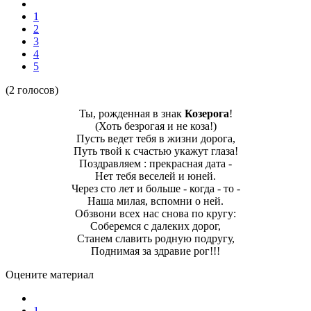
1
2
3
4
5
(2 голосов)
Ты, рожденная в знак
Козерога
!
(Хоть безрогая и не коза!)
Пусть ведет тебя в жизни дорога,
Путь твой к счастью укажут глаза!
Поздравляем : прекрасная дата -
Нет тебя веселей и юней.
Через сто лет и больше - когда - то -
Наша милая, вспомни о ней.
Обзвони всех нас снова по кругу:
Соберемся с далеких дорог,
Станем славить родную подругу,
Поднимая за здравие рог!!!
Оцените материал
1