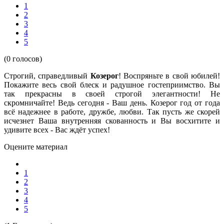
1
2
3
4
5
(0 голосов)
Строгий, справедливый
Козерог
! Воспряньте в свой юбилей!
Покажите весь свой блеск и радушное гостеприимство. Вы
так прекрасны в своей строгой элегантности! Не
скромничайте! Ведь сегодня - Ваш день. Козерог год от года
всё надежнее в работе, дружбе, любви. Так пусть же скорей
исчезнет Ваша внутренняя скованность и Вы восхитите и
удивите всех - Вас ждёт успех!
Оцените материал
1
2
3
4
5