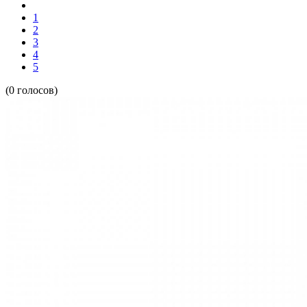
1
2
3
4
5
(0 голосов)