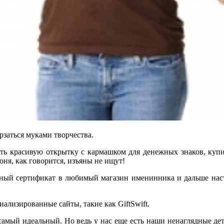
рзаться муками творчества.
ть красивую открытку с кармашком для денежных знаков, купить
оня, как говорится, изъяны не ищут!
ный сертификат в любимый магазин именинника и дальше насту
ализированные сайты, такие как GiftSwift.
самый идеальный. Но ведь у нас еще есть наши ненаглядные де