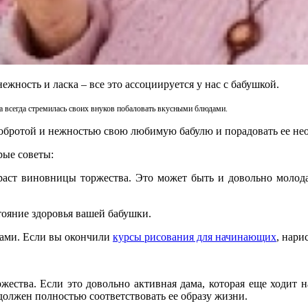
жность и ласка – все это ассоциируется у нас с бабушкой.
а всегда стремилась своих внуков побаловать вкусными блюдами.
 добротой и нежностью свою любимую бабулю и порадовать ее н
рые советы:
раст виновницы торжества. Это может быть и довольно молода
тояние здоровья вашей бабушки.
ками. Если вы окончили
курсы рисования для начинающих
, нари
жества. Если это довольно активная дама, которая еще ходит н
 должен полностью соответствовать ее образу жизни.