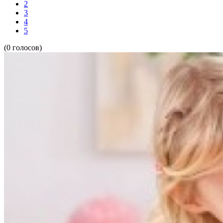
2
3
4
5
(0 голосов)