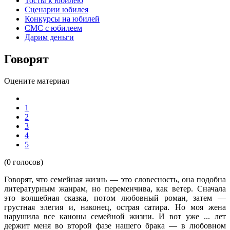
Тосты к юбилею
Сценарии юбилея
Конкурсы на юбилей
СМС с юбилеем
Дарим деньги
Говорят
Оцените материал
1
2
3
4
5
(0 голосов)
Говорят, что семейная жизнь — это словесность, она подобна
литературным жанрам, но переменчива, как ветер. Сначала
это волшебная сказка, потом любовный роман, затем —
грустная элегия и, наконец, острая сатира. Но моя жена
нарушила все каноны семейной жизни. И вот уже ... лет
держит меня во второй фазе нашего брака — в любовном