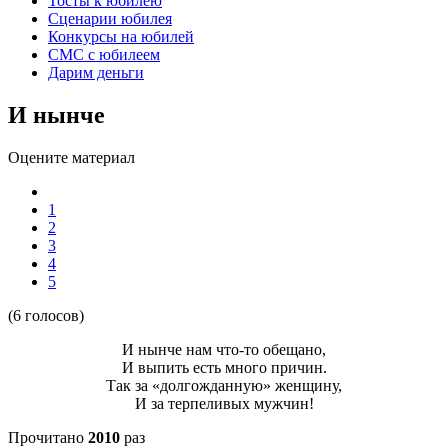
Тосты к юбилею
Сценарии юбилея
Конкурсы на юбилей
СМС с юбилеем
Дарим деньги
И нынче
Оцените материал
1
2
3
4
5
(6 голосов)
И нынче нам что-то обещано,
И выпить есть много причин.
Так за «долгожданную» женщину,
И за терпеливых мужчин!
Прочитано
2010
раз