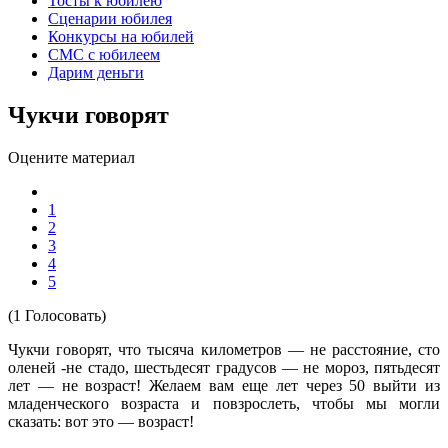
Тосты к юбилею
Сценарии юбилея
Конкурсы на юбилей
СМС с юбилеем
Дарим деньги
Чукчи говорят
Оцените материал
1
2
3
4
5
(1 Голосовать)
Чукчи говорят, что тысяча километров — не расстояние, сто
оленей -не стадо, шестьдесят градусов — не мороз, пятьдесят
лет — не возраст! Желаем вам еще лет через 50 выйти из
младенческого возраста и повзрослеть, чтобы мы могли
сказать: вот это — возраст!