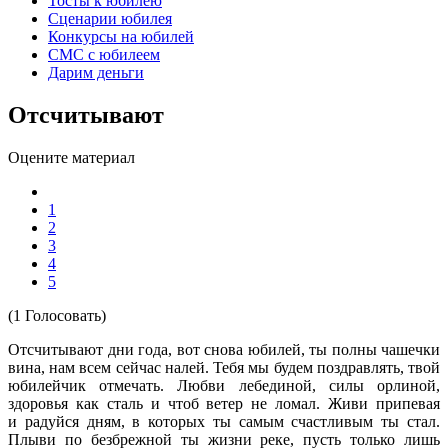
Тосты к юбилею
Сценарии юбилея
Конкурсы на юбилей
СМС с юбилеем
Дарим деньги
Отсчитывают
Оцените материал
1
2
3
4
5
(1 Голосовать)
Отсчитывают дни года, вот снова юбилей, ты полны чашечки
вина, нам всем сейчас налей. Тебя мы будем поздравлять, твой
юбилейчик отмечать. Любви лебединой, силы орлиной,
здоровья как сталь и чтоб ветер не ломал. Живи припевая
и радуйся дням, в которых ты самым счастливым ты стал.
Плыви по безбрежной ты жизни реке, пусть только лишь