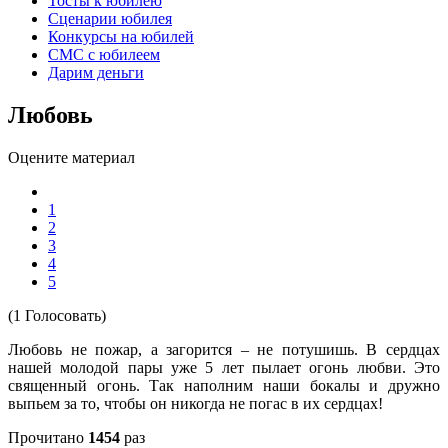
Тосты к юбилею
Сценарии юбилея
Конкурсы на юбилей
СМС с юбилеем
Дарим деньги
Любовь
Оцените материал
1
2
3
4
5
(1 Голосовать)
Любовь не пожар, а загорится – не потушишь. В сердцах
нашей молодой пары уже 5 лет пылает огонь любви. Это
священный огонь. Так наполним наши бокалы и дружно
выпьем за то, чтобы он никогда не погас в их сердцах!
Прочитано
1454
раз