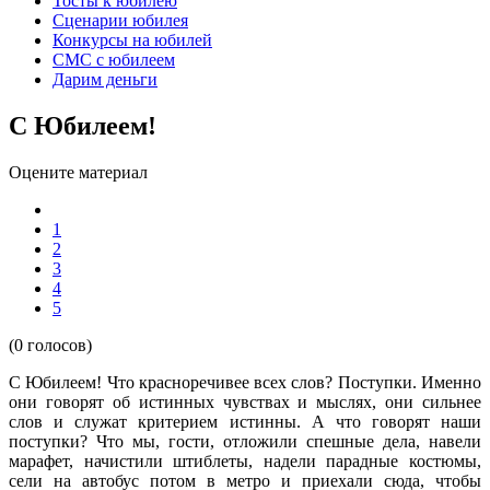
Тосты к юбилею
Сценарии юбилея
Конкурсы на юбилей
СМС с юбилеем
Дарим деньги
С Юбилеем!
Оцените материал
1
2
3
4
5
(0 голосов)
С Юбилеем! Что красноречивее всех слов? Поступки. Именно
они говорят об истинных чувствах и мыслях, они сильнее
слов и служат критерием истинны. А что говорят наши
поступки? Что мы, гости, отложили спешные дела, навели
марафет, начистили штиблеты, надели парадные костюмы,
сели на автобус потом в метро и приехали сюда, чтобы