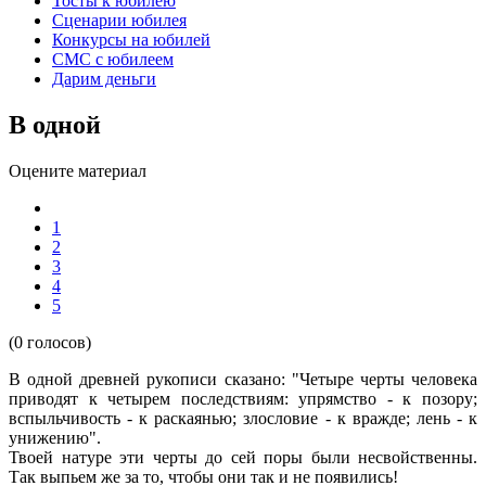
Тосты к юбилею
Сценарии юбилея
Конкурсы на юбилей
СМС с юбилеем
Дарим деньги
В одной
Оцените материал
1
2
3
4
5
(0 голосов)
В одной древней рукописи сказано: "Четыре черты человека
приводят к четырем последствиям: упрямство - к позору;
вспыльчивость - к раскаянью; злословие - к вражде; лень - к
унижению".
Твоей натуре эти черты до сей поры были несвойственны.
Так выпьем же за то, чтобы они так и не появились!