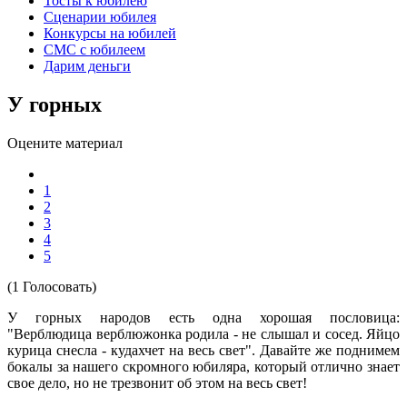
Тосты к юбилею
Сценарии юбилея
Конкурсы на юбилей
СМС с юбилеем
Дарим деньги
У горных
Оцените материал
1
2
3
4
5
(1 Голосовать)
У горных народов есть одна хорошая пословица:
"Верблюдица верблюжонка родила - не слышал и сосед. Яйцо
курица снесла - кудахчет на весь свет". Давайте же поднимем
бокалы за нашего скромного юбиляра, который отлично знает
свое дело, но не трезвонит об этом на весь свет!