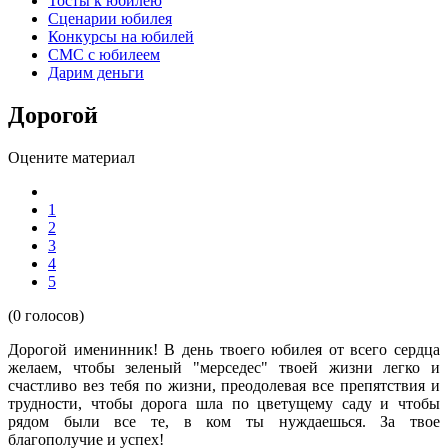
Тосты к юбилею
Сценарии юбилея
Конкурсы на юбилей
СМС с юбилеем
Дарим деньги
Дорогой
Оцените материал
1
2
3
4
5
(0 голосов)
Дорогой именинник! В день твоего юбилея от всего сердца
желаем, чтобы зеленый "мерседес" твоей жизни легко и
счастливо вез тебя по жизни, преодолевая все препятствия и
трудности, чтобы дорога шла по цветущему саду и чтобы
рядом были все те, в ком ты нуждаешься. За твое
благополучие и успех!