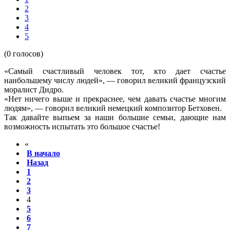
2
3
4
5
(0 голосов)
«
С
амый счастливый человек тот, кто дает счастье
наибольшему числу людей», — говорил великий французский
моралист Дидро.
«
Нет ничего выше и прекраснее, чем давать счастье многим
людям», — говорил великий немецкий композитор Бетховен.
Так давайте выпьем за наши большие семьи, дающие нам
возможность испытать это большое счастье!
«
В начало
Назад
1
2
3
4
5
6
7