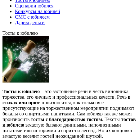
Тосты к юбилею
Сценарии юбилея
Конкурсы на юбилей
СМС с юбилеем
Дарим деньги
Тосты к юбилею
Тосты к юбилею
– это застольные речи в честь виновника
торжества, его личных и профессиональных качеств. Речь
в
стихах или прозе
произносится, как только все
присутствующие на торжественном мероприятии поднимают
бокалы со спиртными напитками.
Сам юбиляр так же может
произносить
тосты с благодарностью гостям
. Тексты
тостов
к юбилею
зачастую бывают длинными, наполненными
цитатами или историями из притч и легенд. Но их концовка
зачастую веселит гостей неожиданной шуткой.