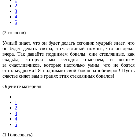
1
2
3
4
5
(2 голосов)
Умный знает, что он будет делать сегодня; мудрый знает, что
он будет делать завтра, а счастливый помнит, что он делал
вчера. Так давайте поднимем бокалы, они стеклянные, как
свадьба, которую мы сегодня отмечаем, и выпьем
за счастливчиков, которые настолько умны, что не боятся
стать мудрыми! Я поднимаю свой бокал за юбиляров! Пусть
счастье сияет вам в гранях этих стеклянных бокалов!
Оцените материал
1
2
3
4
5
(1 Голосовать)