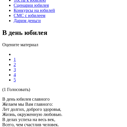
Тосты к юбилею
Сценарии юбилея
Конкурсы на юбилей
СМС с юбилеем
Дарим деньги
В день юбилея
Оцените материал
1
2
3
4
5
(1 Голосовать)
В день юбилея славного
Желаем мы Вам главного:
Лет долгих, доброго здоровья,
Жизнь, окруженную любовью.
В делах успеха на весь век,
Всего, чем счастлив человек.