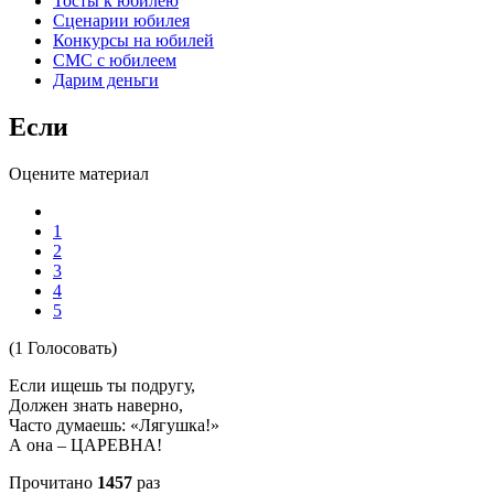
Тосты к юбилею
Сценарии юбилея
Конкурсы на юбилей
СМС с юбилеем
Дарим деньги
Если
Оцените материал
1
2
3
4
5
(1 Голосовать)
Если ищешь ты подругу,
Должен знать наверно,
Часто думаешь: «Лягушка!»
А она – ЦАРЕВНА!
Прочитано
1457
раз