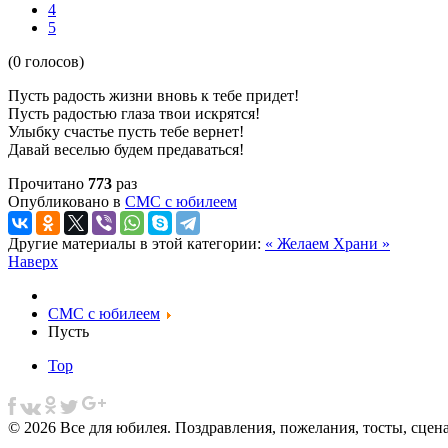
4
5
(0 голосов)
Пусть радость жизни вновь к тебе придет!
Пусть радостью глаза твои искрятся!
Улыбку счастье пусть тебе вернет!
Давай веселью будем предаваться!
Прочитано
773
раз
Опубликовано в
СМС с юбилеем
Другие материалы в этой категории:
« Желаем
Храни »
Наверх
СМС с юбилеем
Пусть
Top
© 2026 Все для юбилея. Поздравления, пожелания, тосты, сцен