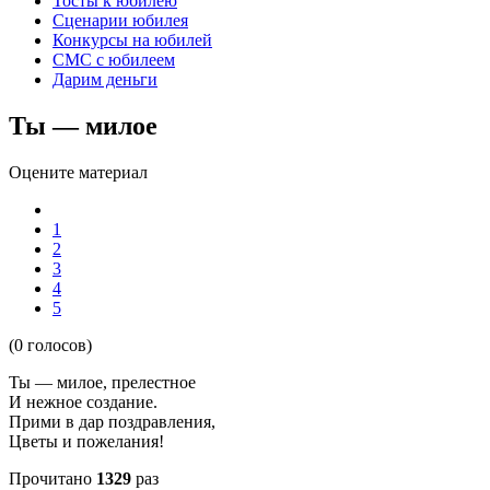
Тосты к юбилею
Сценарии юбилея
Конкурсы на юбилей
СМС с юбилеем
Дарим деньги
Ты — милое
Оцените материал
1
2
3
4
5
(0 голосов)
Ты — милое, прелестное
И нежное создание.
Прими в дар поздравления,
Цветы и пожелания!
Прочитано
1329
раз