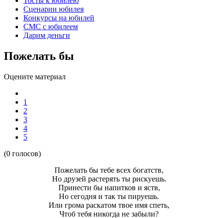
Тосты к юбилею
Сценарии юбилея
Конкурсы на юбилей
СМС с юбилеем
Дарим деньги
Пожелать бы
Оцените материал
1
2
3
4
5
(0 голосов)
Пожелать бы тебе всех богатств,
Но друзей растерять ты рискуешь.
Принести бы напитков и яств,
Но сегодня и так ты пируешь.
Или грома раскатом твое имя спеть,
Чтоб тебя никогда не забыли?