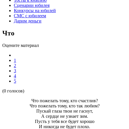
Тосты к юбилею
Сценарии юбилея
Конкурсы на юбилей
СМС с юбилеем
Дарим деньги
Что
Оцените материал
1
2
3
4
5
(0 голосов)
Что пожелать тому, кто счастлив?
Что пожелать тому, кто так любим?
Пускай глаза твои не гаснут,
А сердце не узнает зим.
Пусть у тебя все будет хорошо
И никогда не будет плохо.