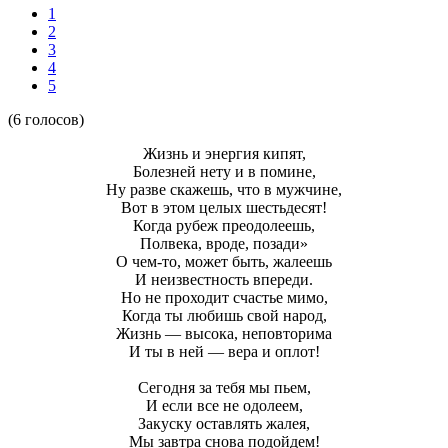
1
2
3
4
5
(6 голосов)
Жизнь и энергия кипят,
Болезней нету и в помине,
Ну разве скажешь, что в мужчине,
Вот в этом целых шестьдесят!
Когда рубеж преодолеешь,
Полвека, вроде, позади»
О чем-то, может быть, жалеешь
И неизвестность впереди.
Но не проходит счастье мимо,
Когда ты любишь свой народ,
Жизнь — высока, неповторима
И ты в ней — вера и оплот!
Сегодня за тебя мы пьем,
И если все не одолеем,
Закуску оставлять жалея,
Мы завтра снова подойдем!