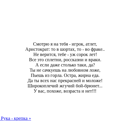
Смотрю я на тебя - игрок, атлет,
Аристократ: то в шортах, то - во фраке..
Не верится, тебе - уж сорок лет!
Все это сплетни, россказни и враки.
А если даже столько таки, да?
Ты не сачкуешь на любовном ложе,
Пьешь из горла. Остра, жирна еда.
Да ты всех нас прекрасней и моложе!
Широкоплечий жгучий бой-брюнет...
У вас, похоже, возраста и нет!!!
!
Рука - крепка »