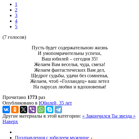
1
2
3
4
5
(7 голосов)
Пусть будет содержательною жизнь
И умопомрачительны успехи,
Ваш юбилей – сегодня 35!
Желаем Вам веселья, чуда, смеха!
Желаем фантастических Вам дел,
Щедрот судьбы, удачи без сомненья,
Желаем, чтоб «Голландец» ваш летел
На парусах любви и вдохновенья!
Прочитано
1773
раз
Опубликовано в
Юбилей, 35 лет
Другие материалы в этой категории:
« Закончился
Ты звезда »
Наверх
Поздравления с юбилеем мужчине