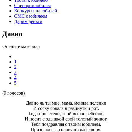
Тосты к юбилею
Сценарии юбилея
Конкурсы на юбилей
СМС с юбилеем
Дарим деньги
Давно
Оцените материал
1
2
3
4
5
(9 голосов)
Давно ль ты мне, мама, меняла пеленки
И соску совала в разинутый рот.
Года пролетели, твой вырос ребенок,
И носит с одышкой свой толстый живот.
Тебя поздравляя с твоим юбилеем,
Признаюсь я, голову низко склоня: