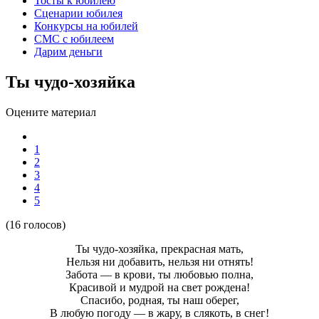
Тосты к юбилею
Сценарии юбилея
Конкурсы на юбилей
СМС с юбилеем
Дарим деньги
Ты чудо-хозяйка
Оцените материал
1
2
3
4
5
(16 голосов)
Ты чудо-хозяйка, прекрасная мать,
Нельзя ни добавить, нельзя ни отнять!
Забота — в крови, ты любовью полна,
Красивой и мудрой на свет рождена!
Спасибо, родная, ты наш оберег,
В любую погоду — в жару, в слякоть, в снег!