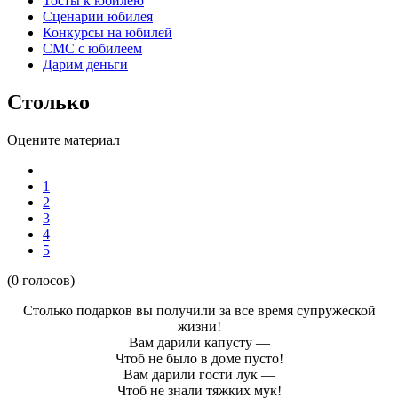
Тосты к юбилею
Сценарии юбилея
Конкурсы на юбилей
СМС с юбилеем
Дарим деньги
Столько
Оцените материал
1
2
3
4
5
(0 голосов)
Столько подарков вы получили за все время супружеской
жизни!
Вам дарили капусту —
Чтоб не было в доме пусто!
Вам дарили гости лук —
Чтоб не знали тяжких мук!