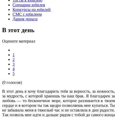
Тосты к юбилею
Сценарии юбилея
Конкурсы на юбилей
СМС с юбилеем
Дарим деньги
В этот день
Оцените материал
1
2
3
4
5
(0 голосов)
В этот день я хочу благодарить тебя за верность, за нежность,
за мудрость, с которой хранишь ты наш брак. Я благодарен за
любовь — то бесконечное море, которое разливается в твоем
сердце и в котором ты так щедро позволяешь мне купаться. Ты
не забывала меня в тяжелый час и не оставляла в дни радости.
Так позволь мне идти и дальше рядом с тобой до самого конца