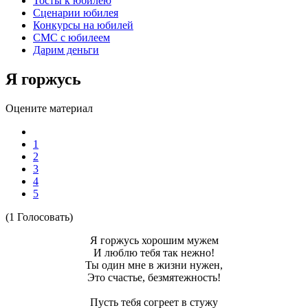
Тосты к юбилею
Сценарии юбилея
Конкурсы на юбилей
СМС с юбилеем
Дарим деньги
Я горжусь
Оцените материал
1
2
3
4
5
(1 Голосовать)
Я горжусь хорошим мужем
И люблю тебя так нежно!
Ты один мне в жизни нужен,
Это счастье, безмятежность!
Пусть тебя согреет в стужу