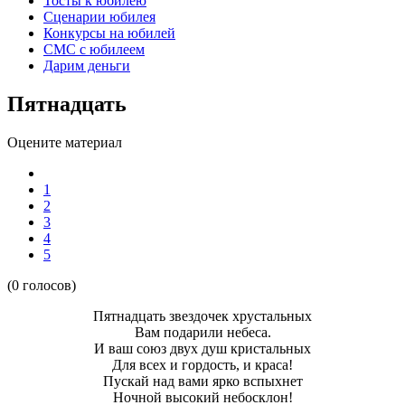
Тосты к юбилею
Сценарии юбилея
Конкурсы на юбилей
СМС с юбилеем
Дарим деньги
Пятнадцать
Оцените материал
1
2
3
4
5
(0 голосов)
Пятнадцать звездочек хрустальных
Вам подарили небеса.
И ваш союз двух душ кристальных
Для всех и гордость, и краса!
Пускай над вами ярко вспыхнет
Ночной высокий небосклон!