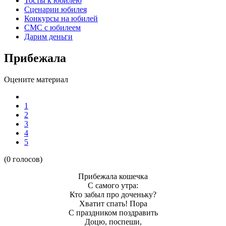
Тосты к юбилею
Сценарии юбилея
Конкурсы на юбилей
СМС с юбилеем
Дарим деньги
Прибежала
Оцените материал
1
2
3
4
5
(0 голосов)
Прибежала кошечка
С самого утра:
Кто забыл про доченьку?
Хватит спать! Пора
С праздником поздравить
Доцю, поспеши,