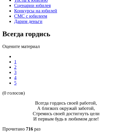
Тосты к юбилею
Сценарии юбилея
Конкурсы на юбилей
СМС с юбилеем
Дарим деньги
Всегда гордись
Оцените материал
1
2
3
4
5
(0 голосов)
Всегда гордись своей работой,
А близких окружай заботой,
Стремись своей достигнуть цели
И первым будь в любимом деле!
Прочитано
716
раз