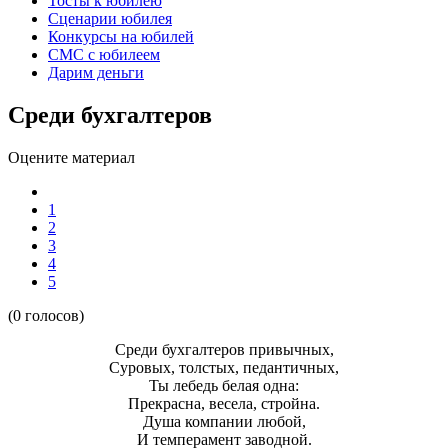
Тосты к юбилею
Сценарии юбилея
Конкурсы на юбилей
СМС с юбилеем
Дарим деньги
Среди бухгалтеров
Оцените материал
1
2
3
4
5
(0 голосов)
Среди бухгалтеров привычных,
Суровых, толстых, педантичных,
Ты лебедь белая одна:
Прекрасна, весела, стройна.
Душа компании любой,
И темперамент заводной.