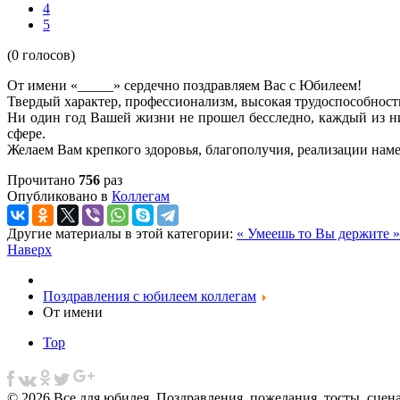
4
5
(0 голосов)
От имени «_____» сердечно поздравляем Вас с Юбилеем!
Твердый характер, профессионализм, высокая трудоспособност
Ни один год Вашей жизни не прошел бесследно, каждый из ни
сфере.
Желаем Вам крепкого здоровья, благополучия, реализации нам
Прочитано
756
раз
Опубликовано в
Коллегам
Другие материалы в этой категории:
« Умеешь то
Вы держите »
Наверх
Поздравления с юбилеем коллегам
От имени
Top
© 2026 Все для юбилея. Поздравления, пожелания, тосты, сцен