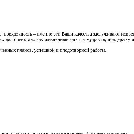
ь, порядочность – именно эти Ваши качества заслуживают искре
х дал очень многое: жизненный опыт и мудрость, поддержку и 
еченных планов, успешной и плодотворной работы.
арии, конкурсы, а также игры на юбилей. Все права защищены.