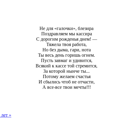
Не для «галочки», блезира
Поздравляем мы кассира
С дорогим рожденья днем! —
Тяжела твоя работа,
Но без дыма, гари, нота
Ты весь день горишь огнем.
Пусть завмаг и удивится,
Всякий к кассе той стремится,
За которой нынче ты...
Потому желаем счастья
И сбылись чтоб не отчасти,
А все-все твои мечты!!!
 лет »