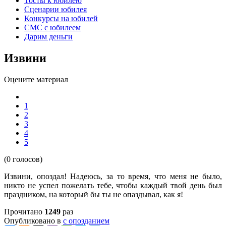
Тосты к юбилею
Сценарии юбилея
Конкурсы на юбилей
СМС с юбилеем
Дарим деньги
Извини
Оцените материал
1
2
3
4
5
(0 голосов)
Извини, опоздал! Надеюсь, за то время, что меня не было,
никто не успел пожелать тебе, чтобы каждый твой день был
праздником, на который бы ты не опаздывал, как я!
Прочитано
1249
раз
Опубликовано в
с опозданием