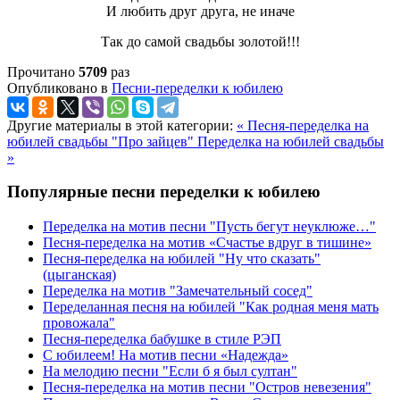
И любить друг друга, не иначе
Так до самой свадьбы золотой!!!
Прочитано
5709
раз
Опубликовано в
Песни-переделки к юбилею
Другие материалы в этой категории:
« Песня-переделка на
юбилей свадьбы "Про зайцев"
Переделка на юбилей свадьбы
»
Популярные песни переделки к юбилею
Переделка на мотив песни "Пусть бегут неуклюже…"
Песня-переделка на мотив «Счастье вдруг в тишине»
Песня-переделка на юбилей "Ну что сказать"
(цыганская)
Переделка на мотив "Замечательный сосед"
Переделанная песня на юбилей "Как родная меня мать
провожала"
Песня-переделка бабушке в стиле РЭП
С юбилеем! На мотив песни «Надежда»
На мелодию песни "Если б я был султан"
Песня-переделка на мотив песни "Остров невезения"