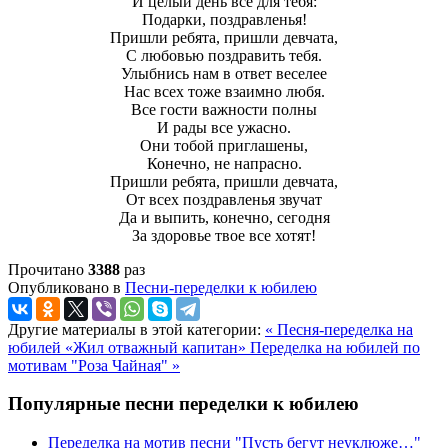
И целый день все для тебя:
Подарки, поздравленья!
Пришли ребята, пришли девчата,
С любовью поздравить тебя.
Улыбнись нам в ответ веселее
Нас всех тоже взаимно любя.
Все гости важности полны
И рады все ужасно.
Они тобой приглашены,
Конечно, не напрасно.
Пришли ребята, пришли девчата,
От всех поздравленья звучат
Да и выпить, конечно, сегодня
За здоровье твое все хотят!
Прочитано
3388
раз
Опубликовано в
Песни-переделки к юбилею
Другие материалы в этой категории:
« Песня-переделка на
юбилей «Жил отважный капитан»
Переделка на юбилей по
мотивам "Роза Чайная" »
Популярные песни переделки к юбилею
Переделка на мотив песни "Пусть бегут неуклюже…"