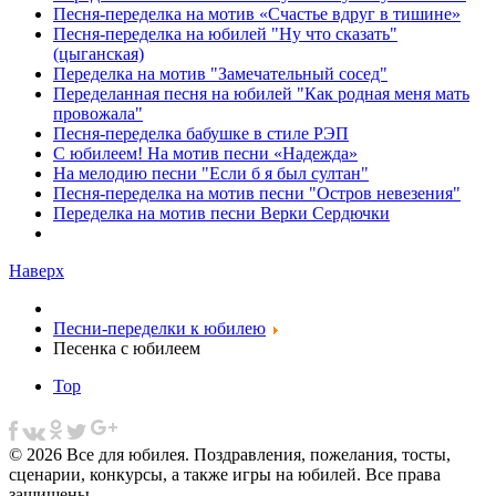
Песня-переделка на мотив «Счастье вдруг в тишине»
Песня-переделка на юбилей "Ну что сказать"
(цыганская)
Переделка на мотив "Замечательный сосед"
Переделанная песня на юбилей "Как родная меня мать
провожала"
Песня-переделка бабушке в стиле РЭП
С юбилеем! На мотив песни «Надежда»
На мелодию песни "Если б я был султан"
Песня-переделка на мотив песни "Остров невезения"
Переделка на мотив песни Верки Сердючки
Наверх
Песни-переделки к юбилею
Песенка с юбилеем
Top
© 2026 Все для юбилея. Поздравления, пожелания, тосты,
сценарии, конкурсы, а также игры на юбилей. Все права
защищены.