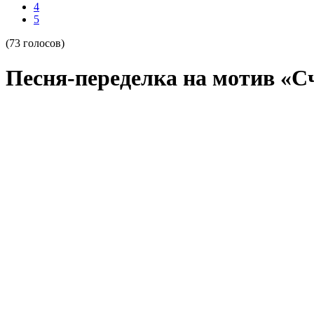
4
5
(73 голосов)
Песня-переделка на мотив «С