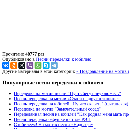
Прочитано
48777
раз
Опубликовано в
Песни-переделки к юбилею
Другие материалы в этой категории:
« Поздравление на мотив 
Популярные песни переделки к юбилею
Переделка на мотив песни "Пусть бегут неуклюже…"
Песня-переделка на мотив «Счастье вдруг в тишине»
Песня-переделка на юбилей "Ну что сказать" (цыганская)
Переделка на мотив "Замечательный сосед"
Переделанная песня на юбилей "Как родная меня мать п
Песня-переделка бабушке в стиле РЭП
С юбилеем! На мотив песни «Надежда»