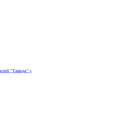
илей "Тамада" »