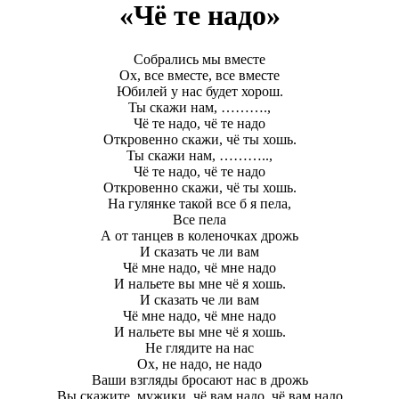
«Чё те надо»
Собрались мы вместе
Ох, все вместе, все вместе
Юбилей у нас будет хорош.
Ты скажи нам, ……….,
Чё те надо, чё те надо
Откровенно скажи, чё ты хошь.
Ты скажи нам, ………..,
Чё те надо, чё те надо
Откровенно скажи, чё ты хошь.
На гулянке такой все б я пела,
Все пела
А от танцев в коленочках дрожь
И сказать че ли вам
Чё мне надо, чё мне надо
И нальете вы мне чё я хошь.
И сказать че ли вам
Чё мне надо, чё мне надо
И нальете вы мне чё я хошь.
Не глядите на нас
Ох, не надо, не надо
Ваши взгляды бросают нас в дрожь
Вы скажите, мужики, чё вам надо, чё вам надо