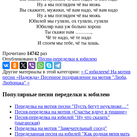
Ну а мы поглядим чё вы можь
Вы скажите, мужики, чё вам надо, чё вам надо
Ну а мы поглядим чё вы можь
Юбилей мы гуляли, ох гуляли, гуляли
Юбиляр наш уж больно хорош
Ты скажи нам ……….,
Чё те надо, чё те надо
И споем мы тебе, чё ты хошь.
Прочитано
14742
раз
Опубликовано в
Песни-переделки к юбилею
Другие материалы в этой категории:
« С юбилеем! На мотив
песни «Надежда»
Песенное поздравление на мотив "Люба,
Любонька" »
Популярные песни переделки к юбилею
Переделка на мотив песни "Пусть бегут неуклюже…"
Песня-переделка на мотив «Счастье вдруг в тишине»
Песня-переделка на юбилей "Ну что сказать"
(цыганская)
Переделка на мотив "Замечательный сосед"
Переделанная песня на юбилей "Как родная меня мать