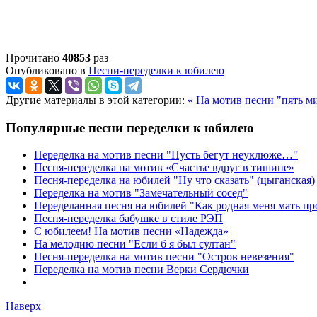
Прочитано
40853
раз
Опубликовано в
Песни-переделки к юбилею
Другие материалы в этой категории:
« На мотив песни "пять м
Популярные песни переделки к юбилею
Переделка на мотив песни "Пусть бегут неуклюже…"
Песня-переделка на мотив «Счастье вдруг в тишине»
Песня-переделка на юбилей "Ну что сказать" (цыганская)
Переделка на мотив "Замечательный сосед"
Переделанная песня на юбилей "Как родная меня мать п
Песня-переделка бабушке в стиле РЭП
С юбилеем! На мотив песни «Надежда»
На мелодию песни "Если б я был султан"
Песня-переделка на мотив песни "Остров невезения"
Переделка на мотив песни Верки Сердючки
Наверх