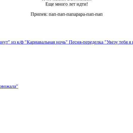
Еще много лет идти!
Припев: пап-пап-папарара-пап-пап
инут" из к/ф "Карнавальная ночь"
Песня-переделка "Увезу тебя я 
ровожала"