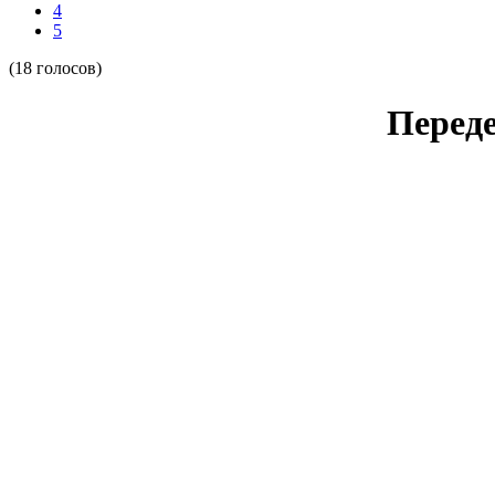
4
5
(18 голосов)
Переде