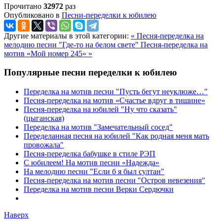
Прочитано
32972
раз
Опубликовано в
Песни-переделки к юбилею
Другие материалы в этой категории:
« Песня-переделка на
мелодию песни "Где-то на белом свете"
Песня-переделка на
мотив «Мой номер 245» »
Популярные песни переделки к юбилею
Переделка на мотив песни "Пусть бегут неуклюже…"
Песня-переделка на мотив «Счастье вдруг в тишине»
Песня-переделка на юбилей "Ну что сказать"
(цыганская)
Переделка на мотив "Замечательный сосед"
Переделанная песня на юбилей "Как родная меня мать
провожала"
Песня-переделка бабушке в стиле РЭП
С юбилеем! На мотив песни «Надежда»
На мелодию песни "Если б я был султан"
Песня-переделка на мотив песни "Остров невезения"
Переделка на мотив песни Верки Сердючки
Наверх